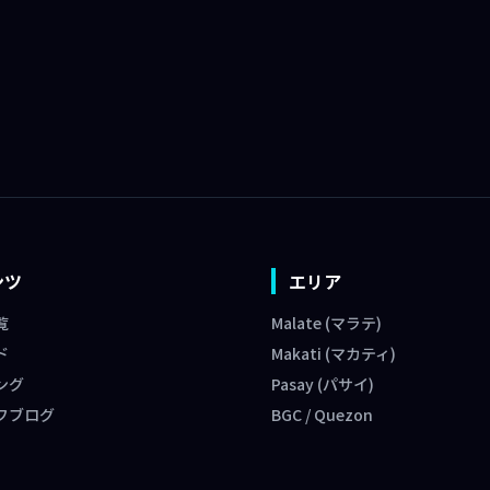
ンツ
エリア
覧
Malate (マラテ)
ド
Makati (マカティ)
ング
Pasay (パサイ)
フブログ
BGC / Quezon