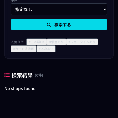
予算
検索する
人気タグ:
#日本語OK
#個室あり
#ショータイムあり
#カード決済可
#送迎あり
検索結果
(0件)
No shops found.