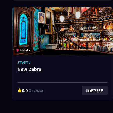
Malate
JTV/KTV
New Zebra
0.0
詳細を見る
(0 reviews)