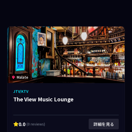
Malate
JTV/KTV
The View Music Lounge
0.0
詳細を見る
(0 reviews)