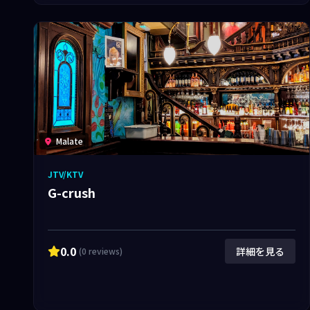
Malate
JTV/KTV
G-crush
0.0
詳細を見る
(0 reviews)