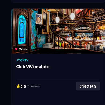
Malate
JTV/KTV
Club ViVi malate
0.0
詳細を見る
(0 reviews)