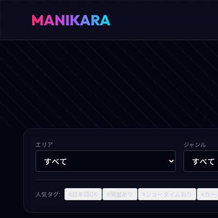
MANIKARA
エリア
ジャンル
人気タグ:
#日本語OK
#個室あり
#ショータイムあり
#カー