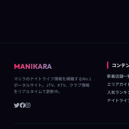
投
稿
の
ペ
ー
ジ
送
り
コンテ
MANIKARA
新着店舗一
マニラのナイトライフ情報を網羅するNo.1
エリアガイ
ポータルサイト。JTV、KTV、クラブ情報
をリアルタイムで更新中。
人気ランキ
ナイトライ