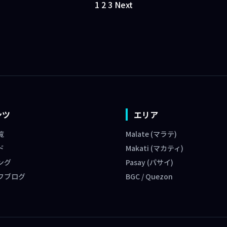
1
2
3
Next
ンツ
エリア
覧
Malate (マラテ)
ド
Makati (マカティ)
ング
Pasay (パサイ)
フブログ
BGC / Quezon