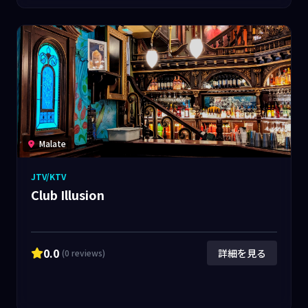
Malate
JTV/KTV
Club Illusion
0.0
詳細を見る
(0 reviews)