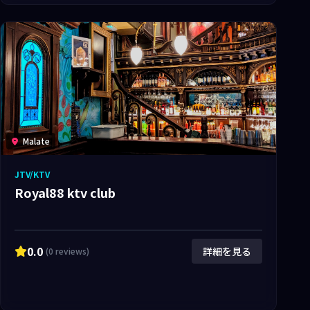
Malate
JTV/KTV
Royal88 ktv club
0.0
詳細を見る
(0 reviews)