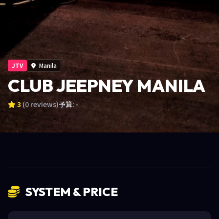
JTV
Manila
CLUB JEEPNEY MANILA
3
(0 reviews)
予算: -
SYSTEM & PRICE