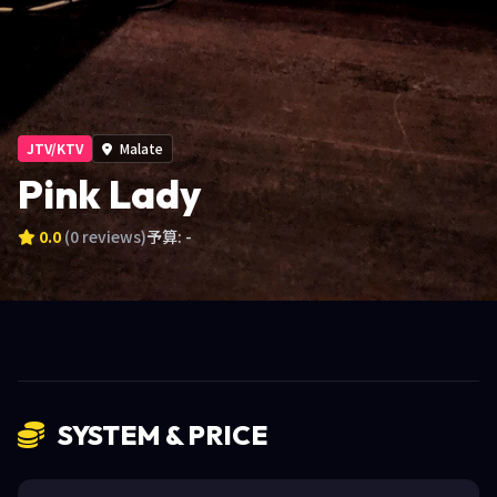
JTV/KTV
Malate
Pink Lady
0.0
(0 reviews)
予算: -
SYSTEM & PRICE