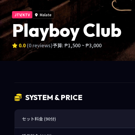
JTV/KTV
Malate
Playboy Club
0.0
(0 reviews)
予算: ₱1,500 ~ ₱3,000
SYSTEM & PRICE
セット料金 (90分)