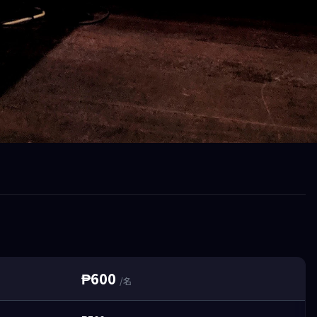
₱600
/名