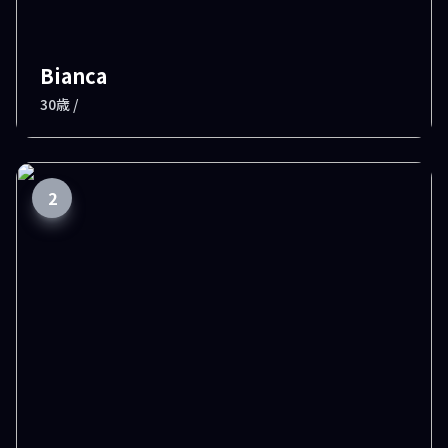
Bianca
30歳 /
2